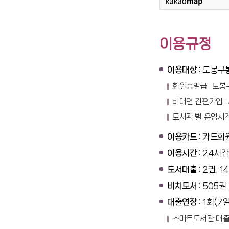
이용규정
이용대상 :
도봉구통
회원증발급 : 도
비대면 간편가입 
도서관 별 운영시간
이용카드 :
카드회원
이용시간 :
24시간
도서대출 :
2권, 1
비치도서 :
505권
대출연장 :
1회(7
스마트도서관 대출