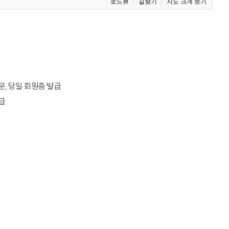
로드뷰
길찾기
지도 크게 보기
, 당일 회원증 발급
급