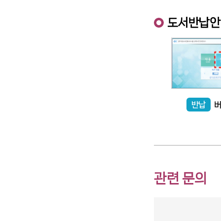
도서반납안
반납
버
관련 문의