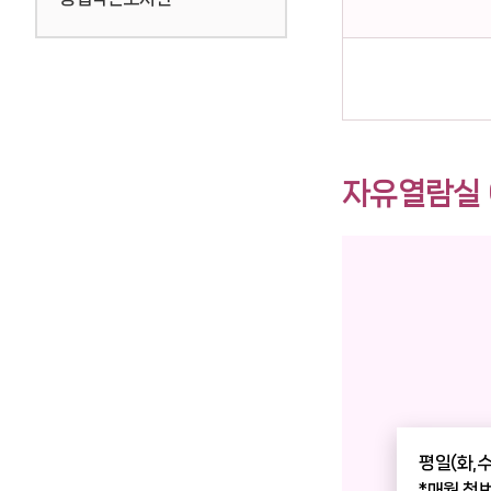
자유열람실
평일(화,수
*매월 첫