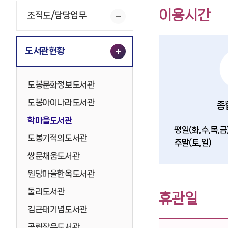
이용시간
조직도/담당업무
도서관현황
도봉문화정보도서관
도봉아이나라도서관
종
학마을도서관
평일(화,수,목,금
도봉기적의도서관
주말(토,일)
쌍문채움도서관
원당마을한옥도서관
둘리도서관
휴관일
김근태기념도서관
공립작은도서관