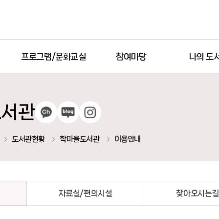
프로그램/문화교실
참여마당
나의 도
도서관
카카오톡채널
블로그
인스타
도서관현황
학마을도서관
이용안내
자료실/편의시설
찾아오시는