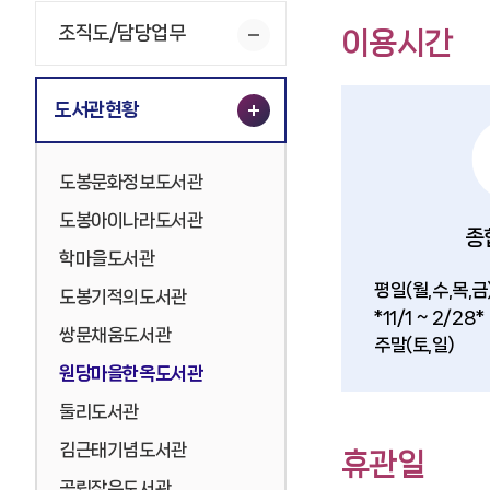
조직도/담당업무
이용시간
도서관현황
도봉문화정보도서관
도봉아이나라도서관
종
학마을도서관
평일(월,수,목,금
도봉기적의도서관
*11/1 ~ 2/28*
쌍문채움도서관
주말(토,일)
원당마을한옥도서관
둘리도서관
김근태기념도서관
휴관일
공립작은도서관