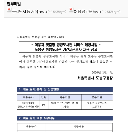
첨부파일
응시원서 등 서식.hwp
채용 공고문.hwp
(42.5KB byte)
(42.5KB byte)