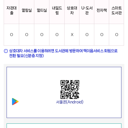
자관대
내일드
상호대
U-도서
스마트
열람실
멀티실
전자책
출
림
차
관
도서관
O
O
O
O
X
O
O
O
상호대차 서비스를 이용하려면 도서관에 방문하여 책이음서비스 회원으로
전환 필요(신분증 지참)
서울온(Android)