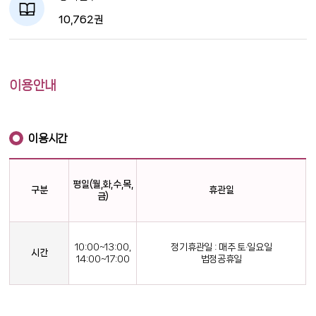
10,762권
이용안내
이용시간
평일(월,화,수,목,
구분
휴관일
금)
10:00~13:00,
정기휴관일 : 매주 토·일요일
시간
14:00~17:00
법정공휴일