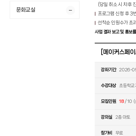
(당일 취소 시 차후
문화교실
프로그램 신청 후 3
선착순 인원수가 초과
사업 결과 보고 및 홍보
[메이커스페이스]
강좌기간
2026-05
수강대상
초등학교 
모집인원
18
/ 10 
강의실
2층 아토
참가비
무료