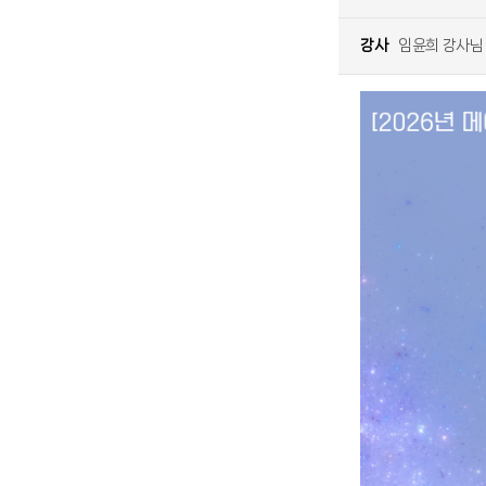
강사
임윤희 강사