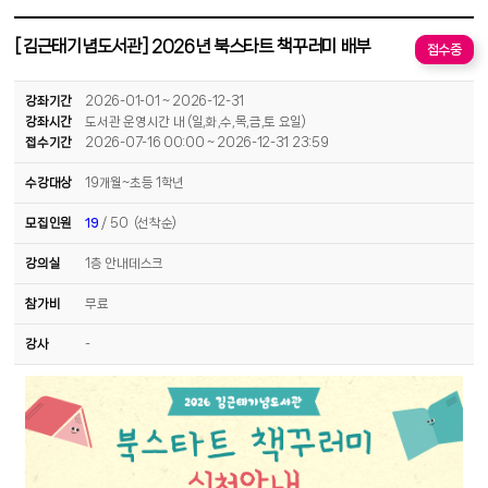
[김근태기념도서관] 2026년 북스타트 책꾸러미 배부
접수중
강좌기간
2026-01-01 ~ 2026-12-31
강좌시간
도서관 운영시간 내 (일,화,수,목,금,토 요일)
접수기간
2026-07-16 00:00 ~ 2026-12-31 23:59
수강대상
19개월~초등 1학년
모집인원
19
/ 50 (선착순)
강의실
1층 안내데스크
참가비
무료
강사
-