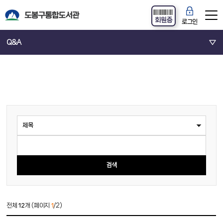
회원증
로그인
Q&A
전체
12
개 (페이지
1
/2)