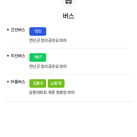
버스
간선버스
130
연산군.정의공주묘 하차
지선버스
1167
연산군.정의공주묘 하차
마을버스
도봉 6
노원 15
삼환아파트 후문 정류장 하차