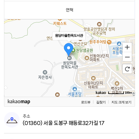
연혁
원당마을한옥도서관
100m
로드뷰
길찾기
지도 크게 보기
주소
(01360) 서울 도봉구 해등로32가길 17